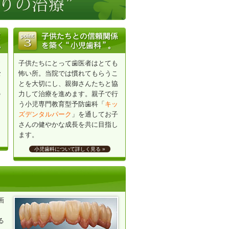
お
子供たちにとって歯医者はとても
士
怖い所。当院では慣れてもらうこ
とを大切にし、親御さんたちと協
の
力して治療を進めます。親子で行
ま
う小児専門教育型予防歯科「
キッ
く
ズデンタルパーク
」を通してお子
さんの健やかな成長を共に目指し
ます。
小児歯科について詳しく見る »
画
る