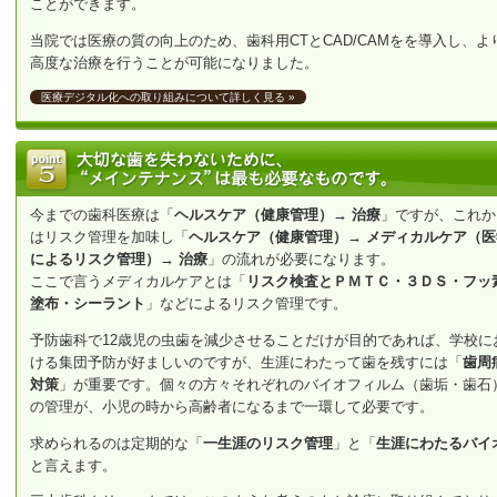
ことができます。
当院では医療の質の向上のため、歯科用CTとCAD/CAMをを導入し、よ
高度な治療を行うことが可能になりました。
医療デジタル化への取り組みについて詳しく見る »
今までの歯科医療は「
ヘルスケア（健康管理）→ 治療
」ですが、これか
はリスク管理を加味し「
ヘルスケア（健康管理）→ メディカルケア（医
によるリスク管理）→ 治療
」の流れが必要になります。
ここで言うメディカルケアとは「
リスク検査とＰＭＴＣ・３ＤＳ・フッ
塗布・シーラント
」などによるリスク管理です。
予防歯科で12歳児の虫歯を減少させることだけが目的であれば、学校に
ける集団予防が好ましいのですが、生涯にわたって歯を残すには「
歯周
対策
」が重要です。個々の方々それぞれのバイオフィルム（歯垢・歯石
の管理が、小児の時から高齢者になるまで一環して必要です。
求められるのは定期的な「
一生涯のリスク管理
」と「
生涯にわたるバイ
と言えます。