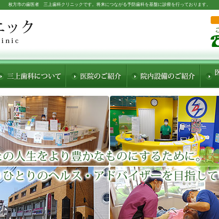
枚方市の歯医者 三上歯科クリニックです。将来につながる予防歯科を基盤に診療を行っております。