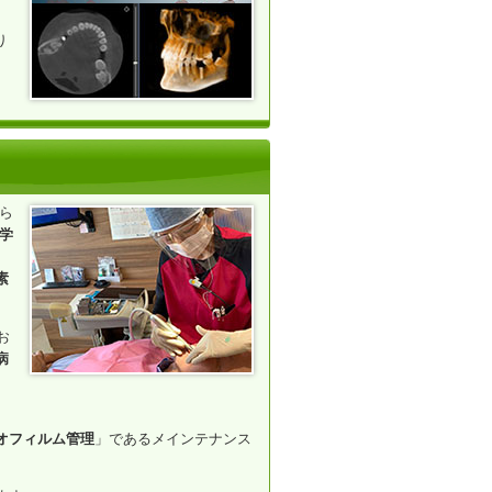
り
ら
学
素
お
病
）
オフィルム管理
」であるメインテナンス