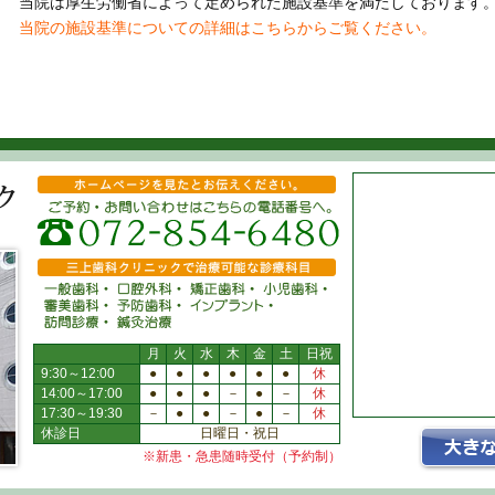
当院は厚生労働省によって定められた施設基準を満たしております
当院の施設基準についての詳細はこちらからご覧ください。
月
火
水
木
金
土
日祝
9:30～12:00
●
●
●
●
●
●
休
14:00～17:00
●
●
●
－
●
－
休
17:30～19:30
－
●
●
－
●
－
休
休診日
日曜日・祝日
※新患・急患随時受付（予約制）