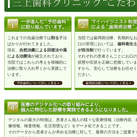
これまでの虫歯治療では
削る
手法
当院では歯周病治療、長期的な
ばかりが行れてきました。
口の管理においては、
歯科衛生
現在、
自然治癒による回復法や薬
が担当制
で行っています。
による治療法
が確立されており、
それぞれの患者さんごとにお口
当院ではこれらの考えを積極的に
状態や症状を正確に把握してい
治療に取り入れ早くから実践して
すから、安心して治療をお任せ
います。
ださい。
予防歯科について詳しく見る »
歯周病治療について詳しく見る »
デジタルの最大の特徴は、患者さん個人の様々な医療情報（治療内容、
像情報、検査情報、生活習慣など）をデータ化できることです。
そのデータから患者さんが求める治療に対して、最善の方法をご提案す